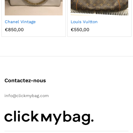
Ajou
Ajou
Chanel Vintage
Louis Vuitton
ter à
ter à
€
850,00
€
550,00
la
la
wish
wish
list
list
Contactez-nous
info@clickmybag.com