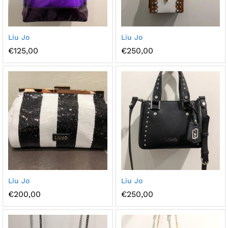
Ajou
Ajou
Liu Jo
Liu Jo
ter à
ter à
€
125,00
€
250,00
la
la
wish
wish
list
list
Ajou
Ajou
Liu Jo
Liu Jo
ter à
ter à
€
200,00
€
250,00
la
la
wish
wish
list
list