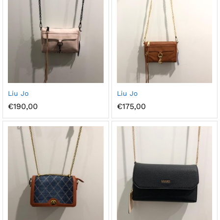
Ajou
Ajou
Liu Jo
Liu Jo
ter à
ter à
€
190,00
€
175,00
la
la
wish
wish
list
list