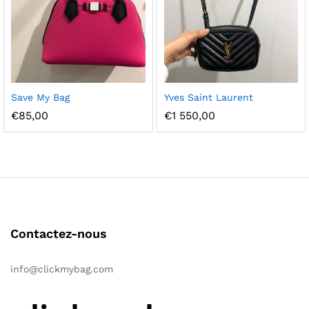
Ajou
Ajou
Save My Bag
Yves Saint Laurent
ter à
ter à
€
85,00
€
1 550,00
la
la
wish
wish
list
list
Contactez-nous
info@clickmybag.com