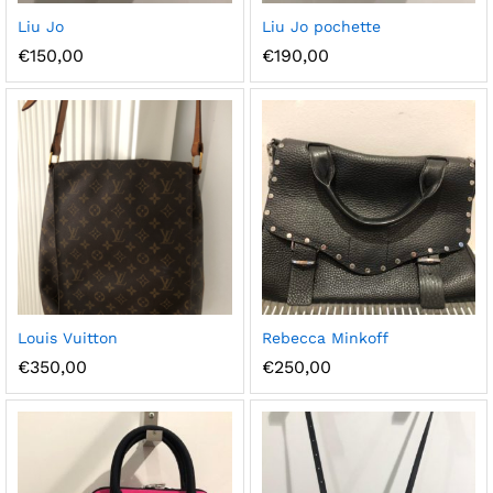
Ajou
Ajou
Liu Jo
Liu Jo pochette
ter à
ter à
€
150,00
€
190,00
la
la
wish
wish
list
list
Ajou
Ajou
Louis Vuitton
Rebecca Minkoff
ter à
ter à
€
350,00
€
250,00
la
la
wish
wish
list
list