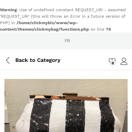
Warning
: Use of undefined constant REQUEST_URI - assumed
'REQUEST_URI' (this will throw an Error in a future version of
PHP) in
/home/clickmyblz/www/wp-
content/themes/clickmybag/functions.php
on line
76
FR
Back to
Category
0
Conn