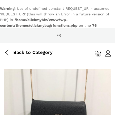
Warning
: Use of undefined constant REQUEST_URI - assumed
'REQUEST_URI' (this will throw an Error in a future version of
PHP) in
/home/clickmyblz/www/wp-
content/themes/clickmybag/functions.php
on line
76
FR
Back to
Category
0
Conn