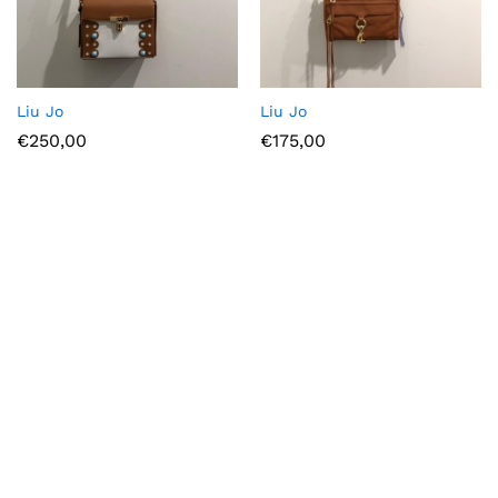
Ajou
Ajou
Liu Jo
Liu Jo
ter à
ter à
€
250,00
€
175,00
la
la
wish
wish
list
list