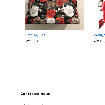
Ajou
Save My Bag
Zadig &
ter à
€
€
95,00
€
€
150,
la
wish
list
Contactez-nous