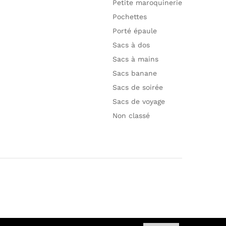
Petite maroquinerie
Pochettes
Porté épaule
Sacs à dos
Sacs à mains
Sacs banane
Sacs de soirée
Sacs de voyage
Non classé