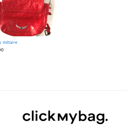
Ajou
 Voltaire
ter à
00
la
wish
list