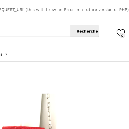
UEST_URI' (this will throw an Error in a future version of PHP
Recherche
0
s