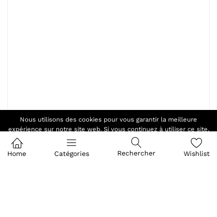
Nous utilisons des cookies pour vous garantir la meilleure
expérience sur notre site web. Si vous continuez à utiliser ce site,
nous supposerons que vous en êtes satisfait.
Ok
Rechercher
Home
Catégories
Wishlist