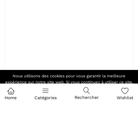
Nous utilisons des cookies pour vous garantir la meilleure
expérience sur notre site web. Si vous continuez à utiliser ce site,
nous supposerons que vous en êtes satisfait.
Ok
Rechercher
Home
Catégories
Wishlist